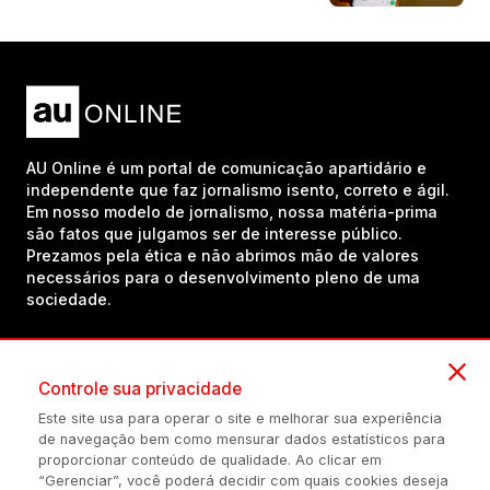
AU Online é um portal de comunicação apartidário e
independente que faz jornalismo isento, correto e ágil.
Em nosso modelo de jornalismo, nossa matéria-prima
são fatos que julgamos ser de interesse público.
Prezamos pela ética e não abrimos mão de valores
necessários para o desenvolvimento pleno de uma
sociedade.
Inscreva-se em nosso canal no YouTube!
Controle sua privacidade
Este site usa para operar o site e melhorar sua experiência
de navegação bem como mensurar dados estatísticos para
(54) 98434-8385
proporcionar conteúdo de qualidade. Ao clicar em
“Gerenciar”, você poderá decidir com quais cookies deseja