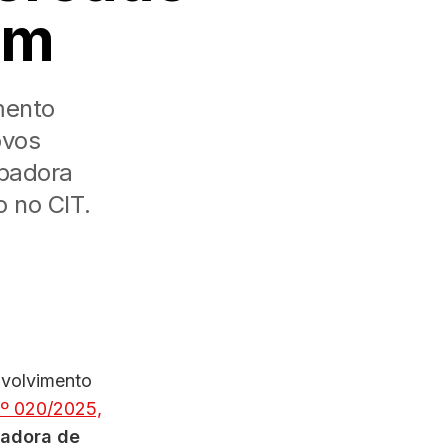
im
mento
ovos
badora
 no CIT.
nvolvimento
º 020/2025,
badora de