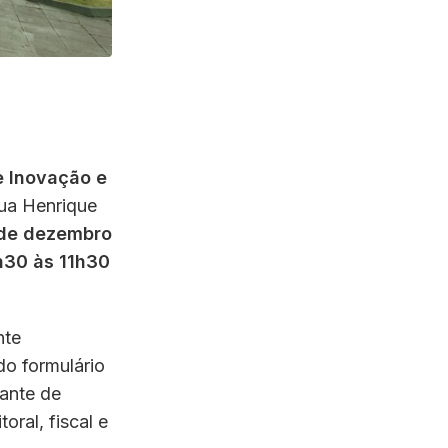
e Inovação e
Rua Henrique
 de dezembro
h30 às 11h30
nte
do formulário
ante de
oral, fiscal e