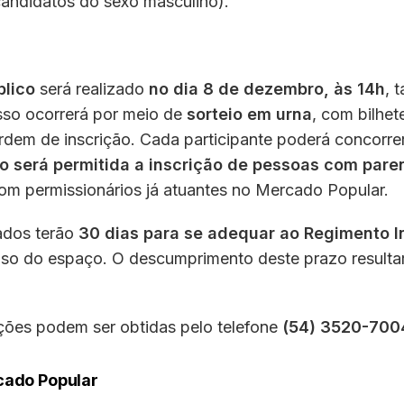
 candidatos do sexo masculino).
blico
será realizado
no dia 8 de dezembro, às 14h
, 
sso ocorrerá por meio de
sorteio em urna
, com bilhe
rdem de inscrição. Cada participante poderá concorre
o será permitida a inscrição de pessoas com pare
m permissionários já atuantes no Mercado Popular.
ados terão
30 dias para se adequar ao Regimento I
 uso do espaço. O descumprimento deste prazo resulta
ções podem ser obtidas pelo telefone
(54) 3520-700
cado Popular