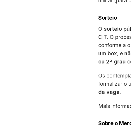
militar (para
Sorteio
O
sorteio pú
CIT. O proce
conforme a o
um box
, e
nã
ou 2º grau
co
Os contempl
formalizar o
da vaga
.
Mais informa
Sobre o Mer