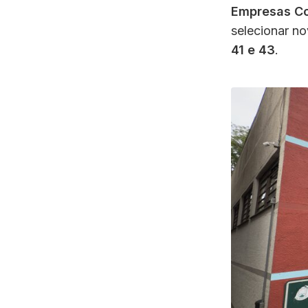
Empresas Co
selecionar n
41 e 43
.