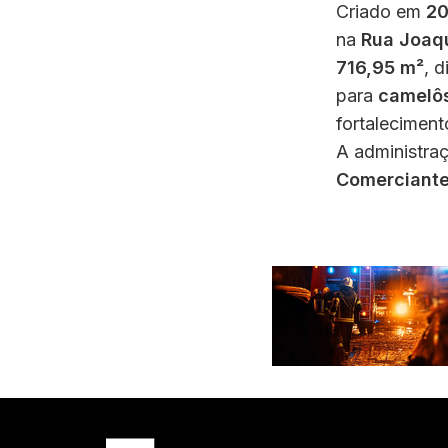
Criado em
2
na
Rua Joaqu
716,95 m²
, 
para
camelôs
fortalecimen
A administra
Comerciante