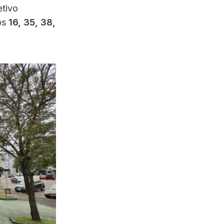
etivo
os
16, 35, 38,