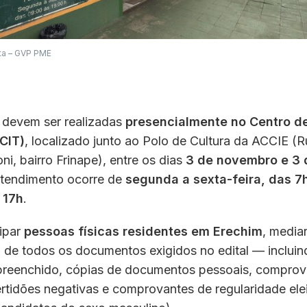
eta – GVP PME
s devem ser realizadas
presencialmente no Centro d
CIT)
, localizado junto ao Polo de Cultura da ACCIE (
i, bairro Frinape), entre os dias
3 de novembro e 3
atendimento ocorre de
segunda a sexta-feira, das 7
 17h
.
ipar
pessoas físicas residentes em Erechim
, media
 de todos os documentos exigidos no edital — incluin
 preenchido, cópias de documentos pessoais, comprov
ertidões negativas e comprovantes de regularidade eleit