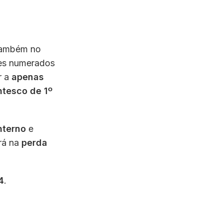
também no
tes numerados
r a
apenas
ntesco de 1º
nterno
e
rá na
perda
4
.