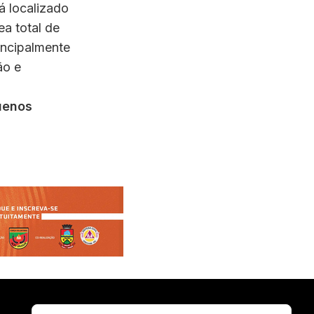
á localizado
ea total de
incipalmente
ão e
uenos