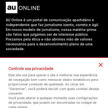
AU Online é um portal de comunicação apartidário e
independente que faz jornalismo isento, correto e ágil.
Em nosso modelo de jornalismo, nossa matéria-prima
são fatos que julgamos ser de interesse público.
Prezamos pela ética e não abrimos mão de valores
necessários para o desenvolvimento pleno de uma
sociedade.
Inscreva-se em nosso canal no YouTube!
Controle sua privacidade
Este site usa para operar o site e melhorar sua experiência
de navegação bem como mensurar dados estatísticos para
(54) 98434-8385
proporcionar conteúdo de qualidade. Ao clicar em
“Gerenciar”, você poderá decidir com quais cookies deseja
consentir.
Você pode alterar a qualquer momento suas configurações
Política de privacidade
Configuração de Cookies
Quem Somos
de privacidade, que podem ser encontradas no rodapé de
cada página.