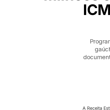
ICM
Progra
gaúch
documento
A Receita Es