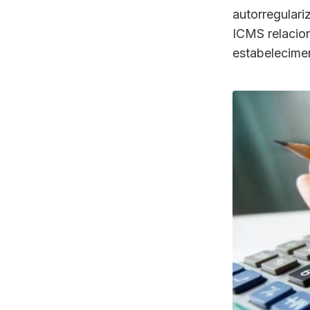
autorregulari
ICMS relacio
estabelecimen