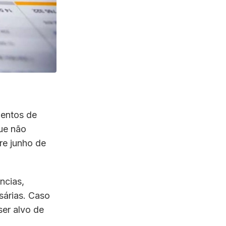
mentos de
que não
re junho de
ncias,
sárias. Caso
ser alvo de