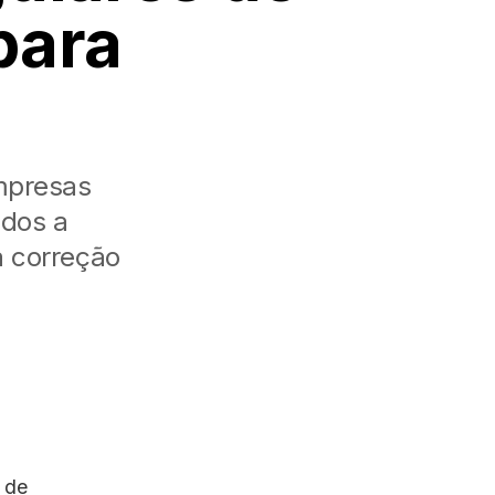
para
mpresas
ados a
a correção
 de