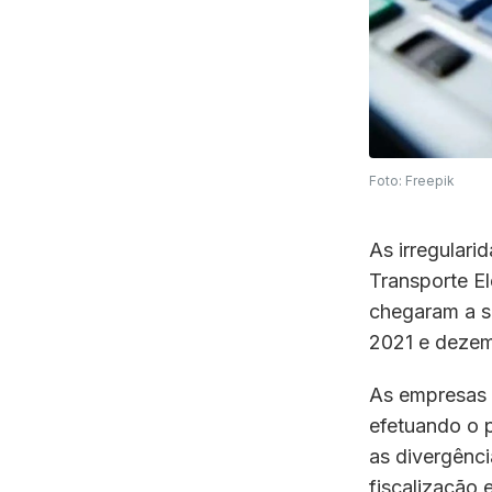
Foto: Freepik
As irregulari
Transporte E
chegaram a se
2021 e dezem
As empresas t
efetuando o 
as divergênci
fiscalização 