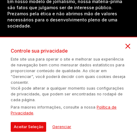
Em nosso modelo de jornalismo, nossa matéria-prima
são fatos que julgamos ser de interesse público.
Prezamos pela ética e não abrimos mão de valores
necessários para o desenvolvimento pleno de uma
sociedade.
Inscreva-se em nosso canal no YouTube!
Controle sua privacidade
Este site usa para operar o site e melhorar sua experiência
de navegação bem como mensurar dados estatísticos para
(54) 98434-8385
proporcionar conteúdo de qualidade. Ao clicar em
“Gerenciar”, você poderá decidir com quais cookies deseja
consentir.
Você pode alterar a qualquer momento suas configurações
Política de privacidade
Configuração de Cookies
Quem Somos
de privacidade, que podem ser encontradas no rodapé de
cada página.
Para maiores informações, consulte a nossa
Política de
É proibida a reprodução do conteúdo desta página em qualquer
Privacidade
.
meio de comunicação, eletrônico ou impreso, sem autorização
escrita de Auonline Comunicação Eireli.
Aceitar Seleção
Gerenciar
© 2026 AUONLINE COMUNICAÇÃO EIRELI - CNPJ: 17.375.200/0001-
21