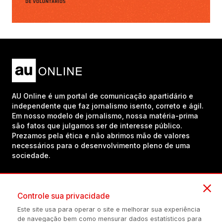
AU Online é um portal de comunicação apartidário e
independente que faz jornalismo isento, correto e ágil.
Em nosso modelo de jornalismo, nossa matéria-prima
são fatos que julgamos ser de interesse público.
Prezamos pela ética e não abrimos mão de valores
necessários para o desenvolvimento pleno de uma
sociedade.
Inscreva-se em nosso canal no YouTube!
Controle sua privacidade
Este site usa para operar o site e melhorar sua experiência
de navegação bem como mensurar dados estatísticos para
(54) 98434-8385