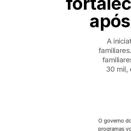
fortalec
após
A inici
familiare
familiare
30 mil,
O governo do 
programas vol