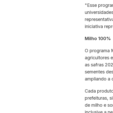
"Esse progra
universidades
representativ
iniciativa re
Milho 100%
O programa M
agricultores 
as safras 202
sementes des
ampliando a o
Cada produtor
prefeituras, 
de milho e s
inclusive a n