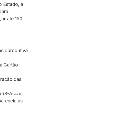
o Estado, a
para
çar até 150
ocioprodutiva
ia Cartão
eração das
r/RS-Ascar;
parência às