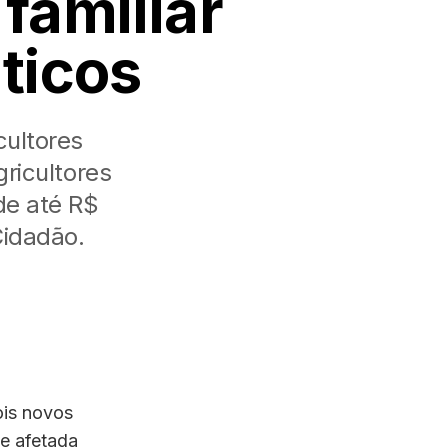
 familiar
ticos
cultores
ricultores
 de até R$
Cidadão.
ois novos
te afetada