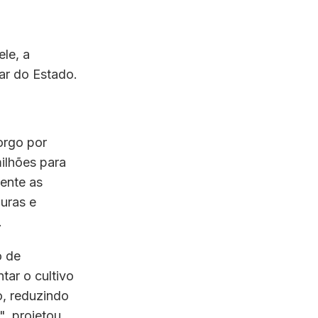
ele, a
iar do Estado.
orgo por
milhões para
ente as
uras e
.
o de
tar o cultivo
o, reduzindo
", projetou