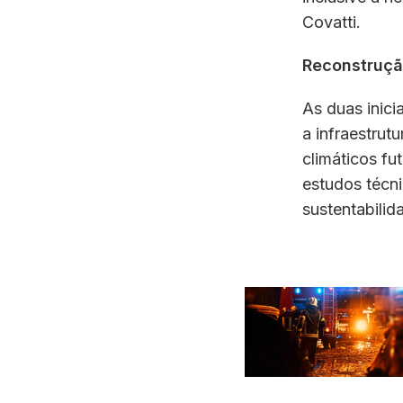
Covatti.
Reconstruçã
As duas inici
a infraestrut
climáticos f
estudos técni
sustentabili