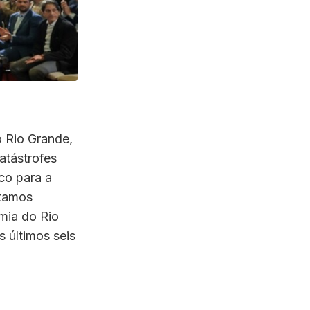
 Rio Grande,
atástrofes
co para a
stamos
mia do Rio
 últimos seis