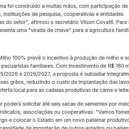
ma foi construído a muitas mãos, com participação de
, instituições de pesquisa, cooperativas e entidades
as do setor", afirmou o secretário Vilson Covatti. Para 
presenta uma "virada de chave" para a agricultura famil
ilho 100% prevê o incentivo à produção de milho e s
e pecuaristas familiares. Com investimento de R$ 180 
5/2026 e 2026/2027, a proposta é subsidiar integralm
ses grãos, reduzindo o custo de implantação das lavo
ferta local para as cadeias produtivas de carne e leite
 poderá solicitar até seis sacas de sementes por mei
sindicatos, associações ou cooperativas. "Vamos fomen
orgo e colocar o Estado em um novo patamar produtiv
ecessidade de importação de outros estados ou países