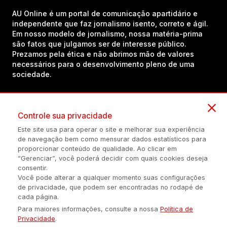
AU Online é um portal de comunicação apartidário e
independente que faz jornalismo isento, correto e ágil.
Em nosso modelo de jornalismo, nossa matéria-prima
são fatos que julgamos ser de interesse público.
Prezamos pela ética e não abrimos mão de valores
necessários para o desenvolvimento pleno de uma
sociedade.
Inscreva-se em nosso canal no YouTube!
Controle sua privacidade
Este site usa para operar o site e melhorar sua experiência
de navegação bem como mensurar dados estatísticos para
(54) 98434-8385
proporcionar conteúdo de qualidade. Ao clicar em
“Gerenciar”, você poderá decidir com quais cookies deseja
consentir.
Você pode alterar a qualquer momento suas configurações
Política de privacidade
Configuração de Cookies
Quem Somos
de privacidade, que podem ser encontradas no rodapé de
cada página.
Para maiores informações, consulte a nossa
Política de
É proibida a reprodução do conteúdo desta página em qualquer
Privacidade
.
meio de comunicação, eletrônico ou impreso, sem autorização