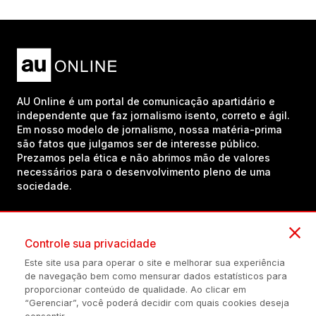
AU Online é um portal de comunicação apartidário e
independente que faz jornalismo isento, correto e ágil.
Em nosso modelo de jornalismo, nossa matéria-prima
são fatos que julgamos ser de interesse público.
Prezamos pela ética e não abrimos mão de valores
necessários para o desenvolvimento pleno de uma
sociedade.
Inscreva-se em nosso canal no YouTube!
Controle sua privacidade
Este site usa para operar o site e melhorar sua experiência
de navegação bem como mensurar dados estatísticos para
(54) 98434-8385
proporcionar conteúdo de qualidade. Ao clicar em
“Gerenciar”, você poderá decidir com quais cookies deseja