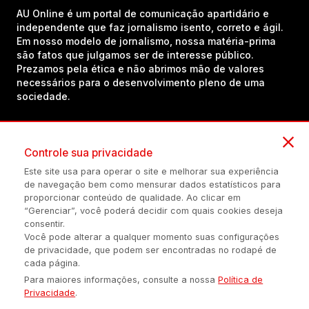
AU Online é um portal de comunicação apartidário e
independente que faz jornalismo isento, correto e ágil.
Em nosso modelo de jornalismo, nossa matéria-prima
são fatos que julgamos ser de interesse público.
Prezamos pela ética e não abrimos mão de valores
necessários para o desenvolvimento pleno de uma
sociedade.
Inscreva-se em nosso canal no YouTube!
Controle sua privacidade
Este site usa para operar o site e melhorar sua experiência
de navegação bem como mensurar dados estatísticos para
(54) 98434-8385
proporcionar conteúdo de qualidade. Ao clicar em
“Gerenciar”, você poderá decidir com quais cookies deseja
consentir.
Você pode alterar a qualquer momento suas configurações
Política de privacidade
Configuração de Cookies
Quem Somos
de privacidade, que podem ser encontradas no rodapé de
cada página.
Para maiores informações, consulte a nossa
Política de
É proibida a reprodução do conteúdo desta página em qualquer
Privacidade
.
meio de comunicação, eletrônico ou impreso, sem autorização
escrita de Auonline Comunicação Eireli.