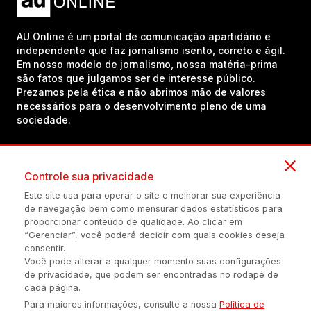
AU Online é um portal de comunicação apartidário e
independente que faz jornalismo isento, correto e ágil.
Em nosso modelo de jornalismo, nossa matéria-prima
são fatos que julgamos ser de interesse público.
Prezamos pela ética e não abrimos mão de valores
necessários para o desenvolvimento pleno de uma
sociedade.
Inscreva-se em nosso canal no YouTube!
Controle sua privacidade
Este site usa para operar o site e melhorar sua experiência
de navegação bem como mensurar dados estatísticos para
(54) 98434-8385
proporcionar conteúdo de qualidade. Ao clicar em
“Gerenciar”, você poderá decidir com quais cookies deseja
consentir.
Você pode alterar a qualquer momento suas configurações
Política de privacidade
Configuração de Cookies
Quem Somos
de privacidade, que podem ser encontradas no rodapé de
cada página.
Para maiores informações, consulte a nossa
Política de
É proibida a reprodução do conteúdo desta página em qualquer