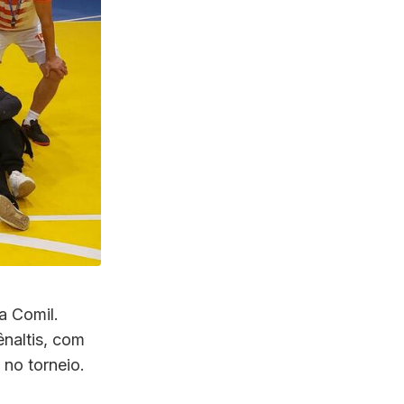
a Comil.
naltis, com
 no torneio.