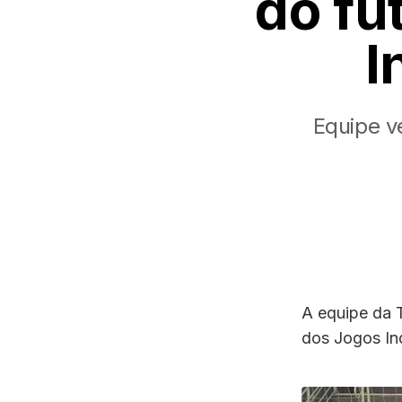
do fu
I
Equipe v
A equipe da 
dos Jogos Ind