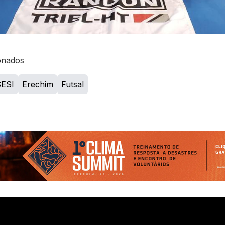
onados
SESI
Erechim
Futsal