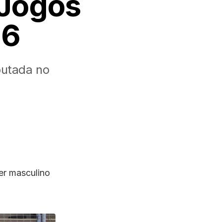
 Jogos
26
putada no
er masculino