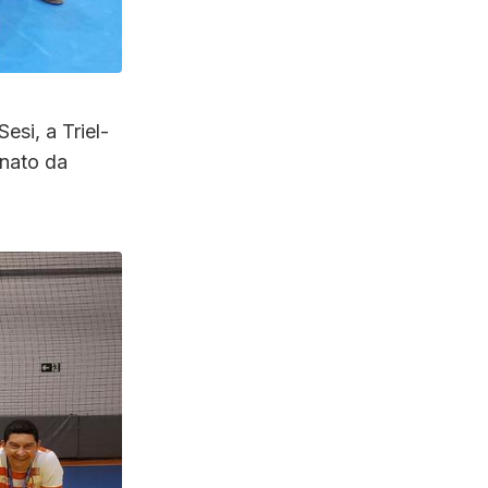
esi, a Triel-
onato da