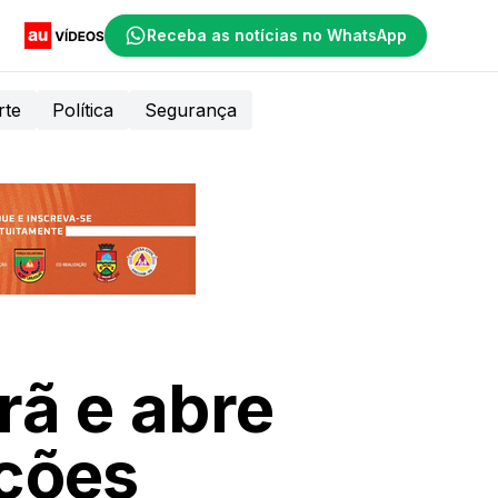
Receba as notícias no WhatsApp
rte
Política
Segurança
rã e abre
ações