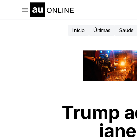
Início
Últimas
Saúde
Trump ad
jane