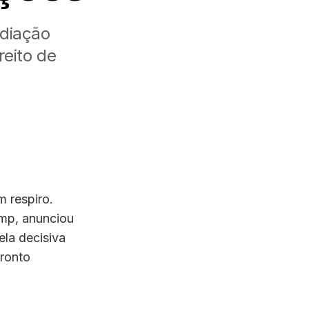
diação
reito de
 respiro.
ump, anunciou
ela decisiva
fronto