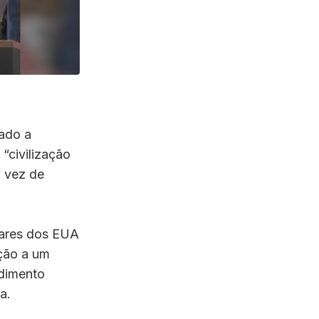
zado a
“civilização
m vez de
itares dos EUA
eção a um
ndimento
a.