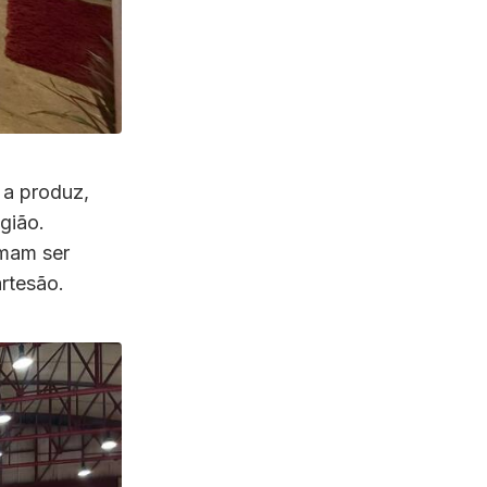
 a produz,
gião.
umam ser
artesão.