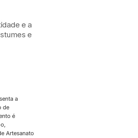
idade e a
costumes e
senta a
o de
ento é
po,
 de Artesanato