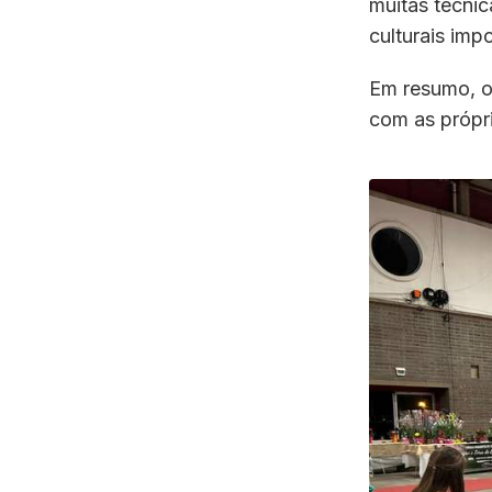
muitas técni
culturais imp
Em resumo, o 
com as própri