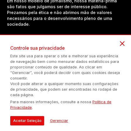
Em nosso modelo de jornalismo, nossa matéria-prima
são fatos que julgamos ser de interesse público.
Prezamos pela ética e não abrimos mão de valores
necessários para o desenvolvimento pleno de uma
sociedade.
Inscreva-se em nosso canal no YouTube!
Controle sua privacidade
Este site usa para operar o site e melhorar sua experiência
de navegação bem como mensurar dados estatísticos para
(54) 98434-8385
proporcionar conteúdo de qualidade. Ao clicar em
“Gerenciar”, você poderá decidir com quais cookies deseja
consentir.
Você pode alterar a qualquer momento suas configurações
Política de privacidade
Configuração de Cookies
Quem Somos
de privacidade, que podem ser encontradas no rodapé de
cada página.
Para maiores informações, consulte a nossa
Política de
É proibida a reprodução do conteúdo desta página em qualquer
Privacidade
.
meio de comunicação, eletrônico ou impreso, sem autorização
escrita de Auonline Comunicação Eireli.
Aceitar Seleção
Gerenciar
© 2026 AUONLINE COMUNICAÇÃO EIRELI - CNPJ: 17.375.200/0001-
21