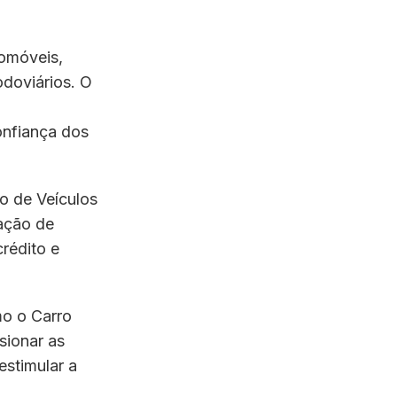
tomóveis,
odoviários. O
onfiança dos
o de Veículos
ação de
rédito e
mo o Carro
sionar as
estimular a