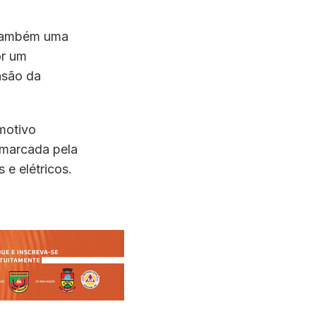
s também uma
or um
nsão da
motivo
 marcada pela
 e elétricos.