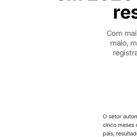
re
Com mais
maio, m
registr
O setor autom
cinco meses 
país, result