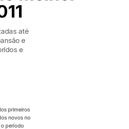
011
zadas até
pansão e
bridos e
Nos primeiros
ulos novos no
 o período