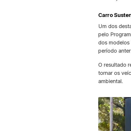
Carro Susten
Um dos desta
pelo Programa
dos modelos
período anteri
O resultado r
tornar os veí
ambiental.