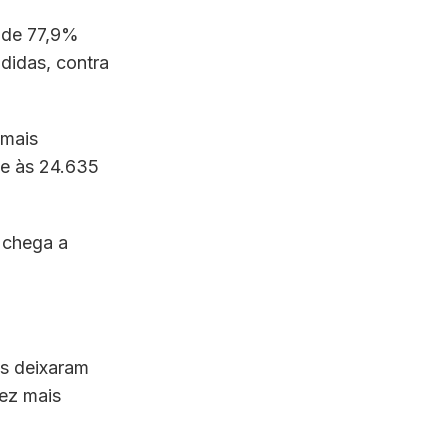
o de 77,9%
didas, contra
 mais
te às 24.635
 chega a
os deixaram
vez mais