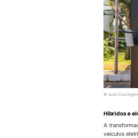
© José Cruz/Agênci
Híbridos e e
A transforma
veículos eletr