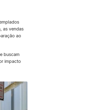
templados
a, as vendas
paração ao
que buscam
nor impacto