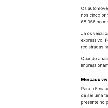
Os automóvei
nos cinco pri
68.056 no m
Já os veícul
expressivo. 
registradas n
Quando anali
impressiona
Mercado viv
Para a Fenab
de ser uma t
presente no p