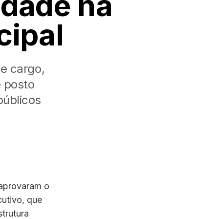
idade na
cipal
e cargo,
e posto
públicos
m aprovaram o
utivo, que
strutura