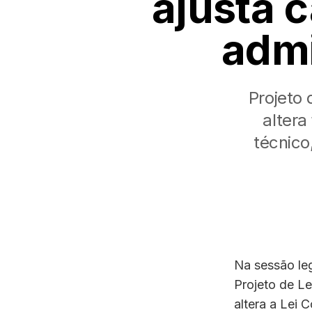
ajusta 
admi
Projeto
altera
técnico
Na sessão leg
Projeto de L
altera a Lei 