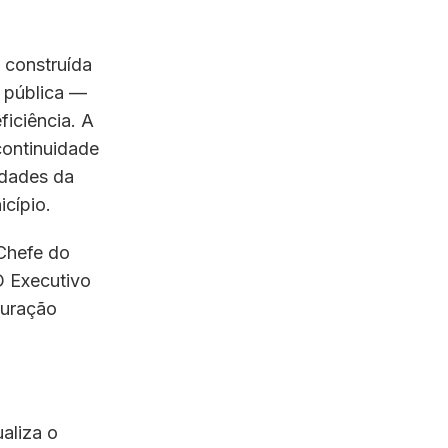
i construída
o pública —
ficiência. A
continuidade
idades da
icípio.
Chefe do
 O Executivo
guração
aliza o