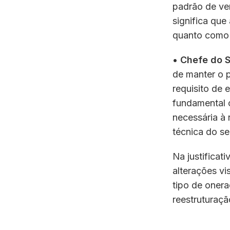
padrão de ve
significa qu
quanto como 
• Chefe do S
de manter o 
requisito de 
fundamental 
necessária à
técnica do se
Na justificat
alterações vi
tipo de onera
reestruturaçã