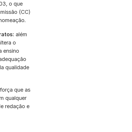
03, o que
omissão (CC)
e nomeação.
ratos:
além
ltera o
a ensino
a adequação
da qualidade
eforça que as
am qualquer
de redação e