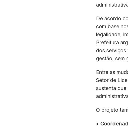
administrativ
De acordo com
com base nos
legalidade, i
Prefeitura ar
dos serviços 
gestão, sem g
Entre as mud
Setor de Lice
sustenta que
administrativa
O projeto ta
•
Coordenado