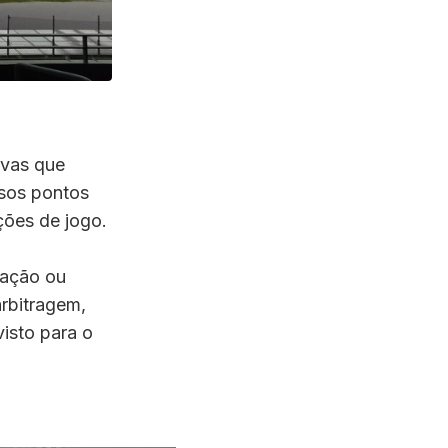
uvas que
sos pontos
ões de jogo.
zação ou
rbitragem,
isto para o