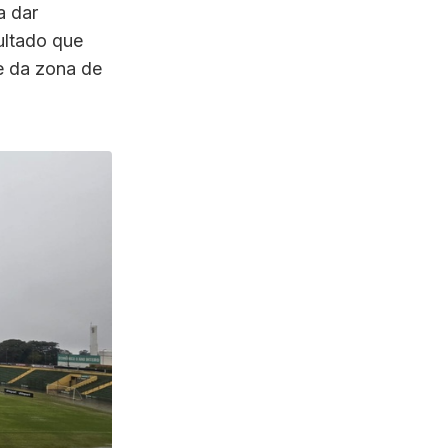
a dar
ultado que
pe da zona de