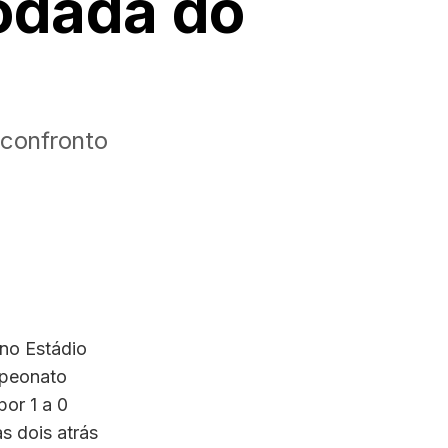
rodada do
confronto
no Estádio
mpeonato
por 1 a 0
s dois atrás