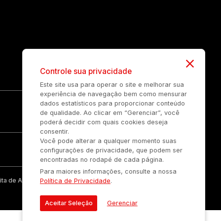
Controle sua privacidade
Este site usa para operar o site e melhorar sua
experiência de navegação bem como mensurar
dados estatísticos para proporcionar conteúdo
de qualidade. Ao clicar em “Gerenciar”, você
poderá decidir com quais cookies deseja
consentir.
Você pode alterar a qualquer momento suas
configurações de privacidade, que podem ser
encontradas no rodapé de cada página.
Para maiores informações, consulte a nossa
ta de Auonline Comunicação Eireli.
Política de Privacidade
.
Aceitar Seleção
Gerenciar