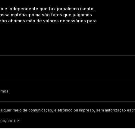
io e independente que faz jornalismo isento,
nossa matéria-prima são fatos que julgamos
e não abrimos mão de valores necessários para
omos
alquer meio de comunicação, eletrônico ou impreso, sem autorização escri
200/0001-21