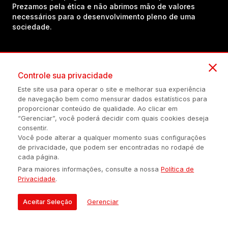
Prezamos pela ética e não abrimos mão de valores
necessários para o desenvolvimento pleno de uma
sociedade.
Inscreva-se em nosso canal no YouTube!
Controle sua privacidade
Este site usa para operar o site e melhorar sua experiência
(54) 98434-8385
de navegação bem como mensurar dados estatísticos para
proporcionar conteúdo de qualidade. Ao clicar em
“Gerenciar”, você poderá decidir com quais cookies deseja
consentir.
Política de privacidade
Configuração de Cookies
Quem Somos
Você pode alterar a qualquer momento suas configurações
de privacidade, que podem ser encontradas no rodapé de
cada página.
É proibida a reprodução do conteúdo desta página em qualquer
Para maiores informações, consulte a nossa
Política de
meio de comunicação, eletrônico ou impreso, sem autorização
Privacidade
.
escrita de Auonline Comunicação Eireli.
© 2026 AUONLINE COMUNICAÇÃO EIRELI - CNPJ: 17.375.200/0001-
Aceitar Seleção
Gerenciar
21