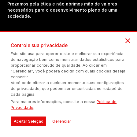
Prezamos pela ética e não abrimos mão de valores
necessários para o desenvolvimento pleno de uma
sociedade.
Inscreva-se em nosso canal no YouTube!
Controle sua privacidade
Este site usa para operar o site e melhorar sua experiência
(54) 98434-8385
de navegação bem como mensurar dados estatísticos para
proporcionar conteúdo de qualidade. Ao clicar em
“Gerenciar”, você poderá decidir com quais cookies deseja
consentir.
Política de privacidade
Configuração de Cookies
Quem Somos
Você pode alterar a qualquer momento suas configurações
de privacidade, que podem ser encontradas no rodapé de
cada página.
É proibida a reprodução do conteúdo desta página em qualquer
Para maiores informações, consulte a nossa
Política de
meio de comunicação, eletrônico ou impreso, sem autorização
Privacidade
.
escrita de Auonline Comunicação Eireli.
© 2026 AUONLINE COMUNICAÇÃO EIRELI - CNPJ: 17.375.200/0001-
Aceitar Seleção
Gerenciar
21