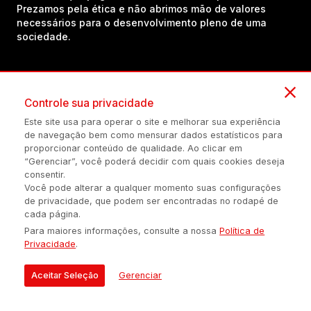
Prezamos pela ética e não abrimos mão de valores
necessários para o desenvolvimento pleno de uma
sociedade.
Inscreva-se em nosso canal no YouTube!
Controle sua privacidade
Este site usa para operar o site e melhorar sua experiência
(54) 98434-8385
de navegação bem como mensurar dados estatísticos para
proporcionar conteúdo de qualidade. Ao clicar em
“Gerenciar”, você poderá decidir com quais cookies deseja
consentir.
Política de privacidade
Configuração de Cookies
Quem Somos
Você pode alterar a qualquer momento suas configurações
de privacidade, que podem ser encontradas no rodapé de
cada página.
É proibida a reprodução do conteúdo desta página em qualquer
Para maiores informações, consulte a nossa
Política de
meio de comunicação, eletrônico ou impreso, sem autorização
Privacidade
.
escrita de Auonline Comunicação Eireli.
© 2026 AUONLINE COMUNICAÇÃO EIRELI - CNPJ: 17.375.200/0001-
Aceitar Seleção
Gerenciar
21