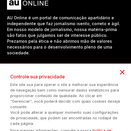
AU Online é um portal de comunicação apartidário e
independente que faz jornalismo isento, correto e ágil.
Em nosso modelo de jornalismo, nossa matéria-prima
são fatos que julgamos ser de interesse público.
Prezamos pela ética e não abrimos mão de valores
necessários para o desenvolvimento pleno de uma
sociedade.
Inscreva-se em nosso canal no YouTube!
Controle sua privacidade
Este site usa para operar o site e melhorar sua experiência
de navegação bem como mensurar dados estatísticos para
(54) 98434-8385
proporcionar conteúdo de qualidade. Ao clicar em
“Gerenciar”, você poderá decidir com quais cookies deseja
consentir.
Você pode alterar a qualquer momento suas configurações
Política de privacidade
Configuração de Cookies
Quem Somos
de privacidade, que podem ser encontradas no rodapé de
cada página.
Para maiores informações, consulte a nossa
Política de