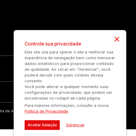
Controle sua privacidade
Este site usa para operar o site e melhorar sua
experiência de navegação bem como mensurar
dados estatísticos para proporcionar conteúdo
de qualidade. Ao clicar em “Gerenciar”, você
poderá decidir com quais cookies deseja
consentir.
Você pode alterar a qualquer momento suas
configurações de privacidade, que podem ser
encontradas no rodapé de cada página.
Para maiores informações, consulte a nossa
ta de Auonline Comunicação Eireli.
Política de Privacidade
.
Aceitar Seleção
Gerenciar