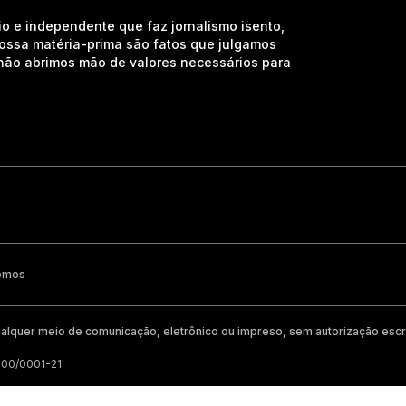
io e independente que faz jornalismo isento,
nossa matéria-prima são fatos que julgamos
e não abrimos mão de valores necessários para
omos
alquer meio de comunicação, eletrônico ou impreso, sem autorização escri
200/0001-21