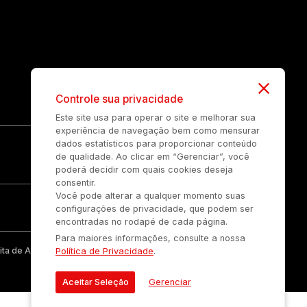
Controle sua privacidade
Este site usa para operar o site e melhorar sua
experiência de navegação bem como mensurar
dados estatísticos para proporcionar conteúdo
de qualidade. Ao clicar em “Gerenciar”, você
poderá decidir com quais cookies deseja
consentir.
Você pode alterar a qualquer momento suas
configurações de privacidade, que podem ser
encontradas no rodapé de cada página.
Para maiores informações, consulte a nossa
ta de Auonline Comunicação Eireli.
Política de Privacidade
.
Aceitar Seleção
Gerenciar