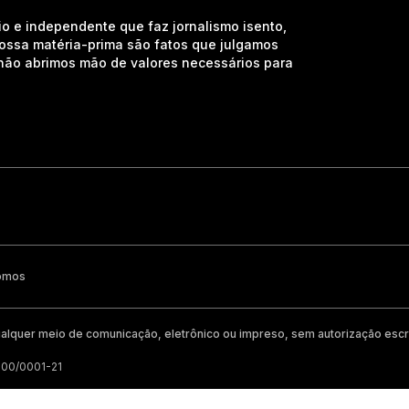
io e independente que faz jornalismo isento,
nossa matéria-prima são fatos que julgamos
e não abrimos mão de valores necessários para
omos
alquer meio de comunicação, eletrônico ou impreso, sem autorização escri
200/0001-21