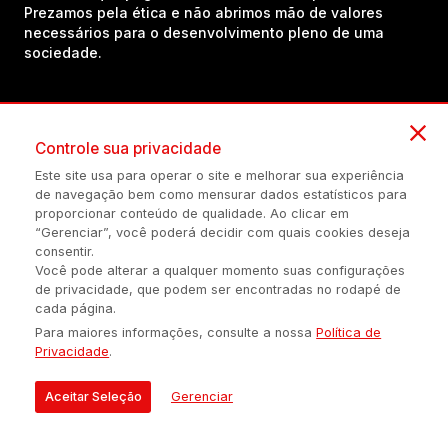
Prezamos pela ética e não abrimos mão de valores
necessários para o desenvolvimento pleno de uma
sociedade.
Inscreva-se em nosso canal no YouTube!
Controle sua privacidade
Este site usa para operar o site e melhorar sua experiência
(54) 98434-8385
de navegação bem como mensurar dados estatísticos para
proporcionar conteúdo de qualidade. Ao clicar em
“Gerenciar”, você poderá decidir com quais cookies deseja
consentir.
Política de privacidade
Configuração de Cookies
Quem Somos
Você pode alterar a qualquer momento suas configurações
de privacidade, que podem ser encontradas no rodapé de
cada página.
É proibida a reprodução do conteúdo desta página em qualquer
Para maiores informações, consulte a nossa
Política de
meio de comunicação, eletrônico ou impreso, sem autorização
Privacidade
.
escrita de Auonline Comunicação Eireli.
© 2026 AUONLINE COMUNICAÇÃO EIRELI - CNPJ: 17.375.200/0001-
Aceitar Seleção
Gerenciar
21