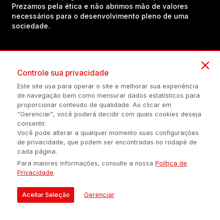
Prezamos pela ética e não abrimos mão de valores
necessários para o desenvolvimento pleno de uma
sociedade.
Inscreva-se em nosso canal no YouTube!
Controle sua privacidade
Este site usa para operar o site e melhorar sua experiência
(54) 98434-8385
de navegação bem como mensurar dados estatísticos para
proporcionar conteúdo de qualidade. Ao clicar em
“Gerenciar”, você poderá decidir com quais cookies deseja
consentir.
Política de privacidade
Configuração de Cookies
Quem Somos
Você pode alterar a qualquer momento suas configurações
de privacidade, que podem ser encontradas no rodapé de
cada página.
É proibida a reprodução do conteúdo desta página em qualquer
Para maiores informações, consulte a nossa
Política de
meio de comunicação, eletrônico ou impreso, sem autorização
Privacidade
.
escrita de Auonline Comunicação Eireli.
© 2026 AUONLINE COMUNICAÇÃO EIRELI - CNPJ: 17.375.200/0001-
Aceitar Seleção
Gerenciar
21