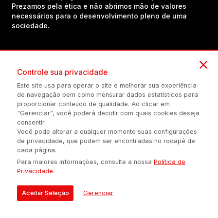
Prezamos pela ética e não abrimos mão de valores
necessários para o desenvolvimento pleno de uma
sociedade.
Inscreva-se em nosso canal no YouTube!
Controle sua privacidade
Este site usa para operar o site e melhorar sua experiência
(54) 98434-8385
de navegação bem como mensurar dados estatísticos para
proporcionar conteúdo de qualidade. Ao clicar em
“Gerenciar”, você poderá decidir com quais cookies deseja
consentir.
Política de privacidade
Configuração de Cookies
Quem Somos
Você pode alterar a qualquer momento suas configurações
de privacidade, que podem ser encontradas no rodapé de
cada página.
É proibida a reprodução do conteúdo desta página em qualquer
Para maiores informações, consulte a nossa
Política de
meio de comunicação, eletrônico ou impreso, sem autorização
Privacidade
.
escrita de Auonline Comunicação Eireli.
© 2026 AUONLINE COMUNICAÇÃO EIRELI - CNPJ: 17.375.200/0001-
Aceitar Seleção
Gerenciar
21