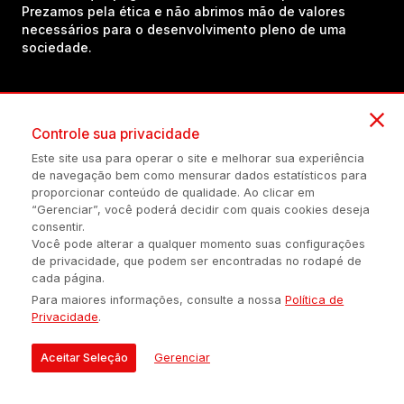
Prezamos pela ética e não abrimos mão de valores
necessários para o desenvolvimento pleno de uma
sociedade.
Inscreva-se em nosso canal no YouTube!
Controle sua privacidade
Este site usa para operar o site e melhorar sua experiência
(54) 98434-8385
de navegação bem como mensurar dados estatísticos para
proporcionar conteúdo de qualidade. Ao clicar em
“Gerenciar”, você poderá decidir com quais cookies deseja
consentir.
Política de privacidade
Configuração de Cookies
Quem Somos
Você pode alterar a qualquer momento suas configurações
de privacidade, que podem ser encontradas no rodapé de
cada página.
É proibida a reprodução do conteúdo desta página em qualquer
Para maiores informações, consulte a nossa
Política de
meio de comunicação, eletrônico ou impreso, sem autorização
Privacidade
.
escrita de Auonline Comunicação Eireli.
© 2026 AUONLINE COMUNICAÇÃO EIRELI - CNPJ: 17.375.200/0001-
Aceitar Seleção
Gerenciar
21