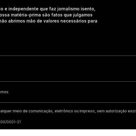
io e independente que faz jornalismo isento,
nossa matéria-prima são fatos que julgamos
e não abrimos mão de valores necessários para
omos
alquer meio de comunicação, eletrônico ou impreso, sem autorização escri
200/0001-21