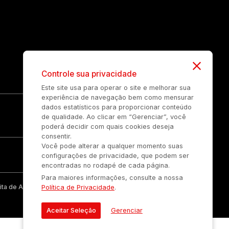
Controle sua privacidade
Este site usa para operar o site e melhorar sua
experiência de navegação bem como mensurar
dados estatísticos para proporcionar conteúdo
de qualidade. Ao clicar em “Gerenciar”, você
poderá decidir com quais cookies deseja
consentir.
Você pode alterar a qualquer momento suas
configurações de privacidade, que podem ser
encontradas no rodapé de cada página.
Para maiores informações, consulte a nossa
ta de Auonline Comunicação Eireli.
Política de Privacidade
.
Aceitar Seleção
Gerenciar