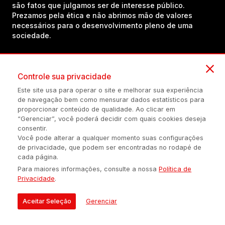
são fatos que julgamos ser de interesse público.
Prezamos pela ética e não abrimos mão de valores
necessários para o desenvolvimento pleno de uma
sociedade.
Inscreva-se em nosso canal no YouTube!
Controle sua privacidade
Este site usa para operar o site e melhorar sua experiência
de navegação bem como mensurar dados estatísticos para
(54) 98434-8385
proporcionar conteúdo de qualidade. Ao clicar em
“Gerenciar”, você poderá decidir com quais cookies deseja
consentir.
Você pode alterar a qualquer momento suas configurações
Política de privacidade
Configuração de Cookies
Quem Somos
de privacidade, que podem ser encontradas no rodapé de
cada página.
Para maiores informações, consulte a nossa
Política de
É proibida a reprodução do conteúdo desta página em qualquer
Privacidade
.
meio de comunicação, eletrônico ou impreso, sem autorização
escrita de Auonline Comunicação Eireli.
Aceitar Seleção
Gerenciar
© 2026 AUONLINE COMUNICAÇÃO EIRELI - CNPJ: 17.375.200/0001-
21