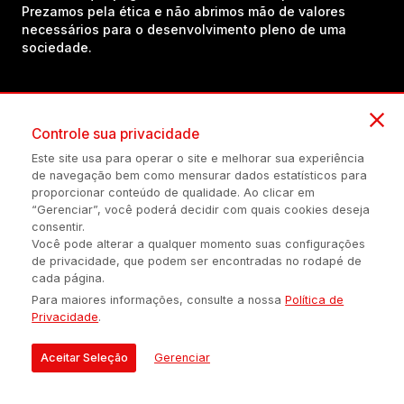
Prezamos pela ética e não abrimos mão de valores
necessários para o desenvolvimento pleno de uma
sociedade.
Inscreva-se em nosso canal no YouTube!
Controle sua privacidade
Este site usa para operar o site e melhorar sua experiência
(54) 98434-8385
de navegação bem como mensurar dados estatísticos para
proporcionar conteúdo de qualidade. Ao clicar em
“Gerenciar”, você poderá decidir com quais cookies deseja
consentir.
Política de privacidade
Configuração de Cookies
Quem Somos
Você pode alterar a qualquer momento suas configurações
de privacidade, que podem ser encontradas no rodapé de
cada página.
É proibida a reprodução do conteúdo desta página em qualquer
Para maiores informações, consulte a nossa
Política de
meio de comunicação, eletrônico ou impreso, sem autorização
Privacidade
.
escrita de Auonline Comunicação Eireli.
© 2026 AUONLINE COMUNICAÇÃO EIRELI - CNPJ: 17.375.200/0001-
Aceitar Seleção
Gerenciar
21