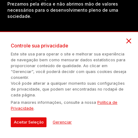
Prezamos pela ética e não abrimos mão de valores
necessários para o desenvolvimento pleno de uma
sociedade.
Inscreva-se em nosso canal no YouTube!
Controle sua privacidade
Este site usa para operar o site e melhorar sua experiência
(54) 98434-8385
de navegação bem como mensurar dados estatísticos para
proporcionar conteúdo de qualidade. Ao clicar em
“Gerenciar”, você poderá decidir com quais cookies deseja
consentir.
Política de privacidade
Configuração de Cookies
Quem Somos
Você pode alterar a qualquer momento suas configurações
de privacidade, que podem ser encontradas no rodapé de
cada página.
É proibida a reprodução do conteúdo desta página em qualquer
Para maiores informações, consulte a nossa
Política de
meio de comunicação, eletrônico ou impreso, sem autorização
Privacidade
.
escrita de Auonline Comunicação Eireli.
© 2026 AUONLINE COMUNICAÇÃO EIRELI - CNPJ: 17.375.200/0001-
Aceitar Seleção
Gerenciar
21