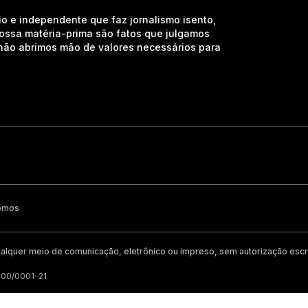
io e independente que faz jornalismo isento,
nossa matéria-prima são fatos que julgamos
e não abrimos mão de valores necessários para
omos
alquer meio de comunicação, eletrônico ou impreso, sem autorização escri
200/0001-21