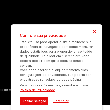
Controle sua privacidade
Este site usa para operar o site e melhorar sua
experiência de navegação bem como mensurar
dados estatísticos para proporcionar conteúdo
de qualidade. Ao clicar em “Gerenciar”, você
poderá decidir com quais cookies deseja
consentir.
Você pode alterar a qualquer momento suas
configurações de privacidade, que podem ser
encontradas no rodapé de cada página.
Para maiores informações, consulte a nossa
ta de Auonline Comunicação Eireli.
Política de Privacidade
.
Aceitar Seleção
Gerenciar