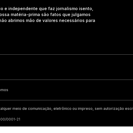
io e independente que faz jornalismo isento,
nossa matéria-prima são fatos que julgamos
e não abrimos mão de valores necessários para
omos
alquer meio de comunicação, eletrônico ou impreso, sem autorização escri
200/0001-21