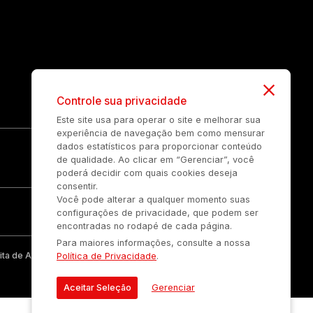
Controle sua privacidade
Este site usa para operar o site e melhorar sua
experiência de navegação bem como mensurar
dados estatísticos para proporcionar conteúdo
de qualidade. Ao clicar em “Gerenciar”, você
poderá decidir com quais cookies deseja
consentir.
Você pode alterar a qualquer momento suas
configurações de privacidade, que podem ser
encontradas no rodapé de cada página.
Para maiores informações, consulte a nossa
ta de Auonline Comunicação Eireli.
Política de Privacidade
.
Aceitar Seleção
Gerenciar