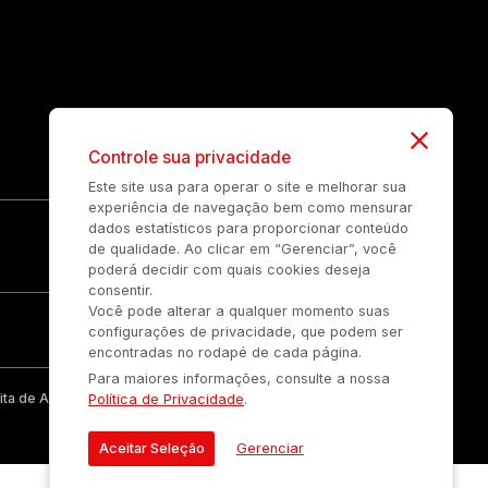
Controle sua privacidade
Este site usa para operar o site e melhorar sua
experiência de navegação bem como mensurar
dados estatísticos para proporcionar conteúdo
de qualidade. Ao clicar em “Gerenciar”, você
poderá decidir com quais cookies deseja
consentir.
Você pode alterar a qualquer momento suas
configurações de privacidade, que podem ser
encontradas no rodapé de cada página.
Para maiores informações, consulte a nossa
ta de Auonline Comunicação Eireli.
Política de Privacidade
.
Aceitar Seleção
Gerenciar