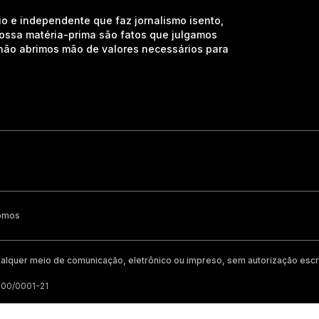
io e independente que faz jornalismo isento,
nossa matéria-prima são fatos que julgamos
e não abrimos mão de valores necessários para
omos
alquer meio de comunicação, eletrônico ou impreso, sem autorização escri
200/0001-21