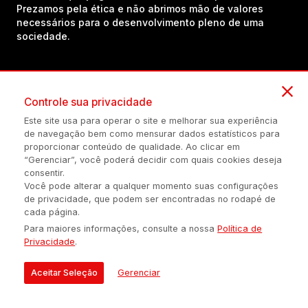
Prezamos pela ética e não abrimos mão de valores
necessários para o desenvolvimento pleno de uma
sociedade.
Inscreva-se em nosso canal no YouTube!
Controle sua privacidade
Este site usa para operar o site e melhorar sua experiência
(54) 98434-8385
de navegação bem como mensurar dados estatísticos para
proporcionar conteúdo de qualidade. Ao clicar em
“Gerenciar”, você poderá decidir com quais cookies deseja
consentir.
Política de privacidade
Configuração de Cookies
Quem Somos
Você pode alterar a qualquer momento suas configurações
de privacidade, que podem ser encontradas no rodapé de
cada página.
É proibida a reprodução do conteúdo desta página em qualquer
Para maiores informações, consulte a nossa
Política de
meio de comunicação, eletrônico ou impreso, sem autorização
Privacidade
.
escrita de Auonline Comunicação Eireli.
© 2026 AUONLINE COMUNICAÇÃO EIRELI - CNPJ: 17.375.200/0001-
Aceitar Seleção
Gerenciar
21