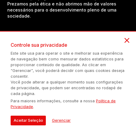
Prezamos pela ética e não abrimos mão de valores
necessários para o desenvolvimento pleno de uma
sociedade.
Inscreva-se em nosso canal no YouTube!
Controle sua privacidade
Este site usa para operar o site e melhorar sua experiência
(54) 98434-8385
de navegação bem como mensurar dados estatísticos para
proporcionar conteúdo de qualidade. Ao clicar em
“Gerenciar”, você poderá decidir com quais cookies deseja
consentir.
Política de privacidade
Configuração de Cookies
Quem Somos
Você pode alterar a qualquer momento suas configurações
de privacidade, que podem ser encontradas no rodapé de
cada página.
É proibida a reprodução do conteúdo desta página em qualquer
Para maiores informações, consulte a nossa
Política de
meio de comunicação, eletrônico ou impreso, sem autorização
Privacidade
.
escrita de Auonline Comunicação Eireli.
© 2026 AUONLINE COMUNICAÇÃO EIRELI - CNPJ: 17.375.200/0001-
Aceitar Seleção
Gerenciar
21