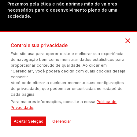
Prezamos pela ética e não abrimos mão de valores
necessários para o desenvolvimento pleno de uma
sociedade.
Inscreva-se em nosso canal no YouTube!
Controle sua privacidade
Este site usa para operar o site e melhorar sua experiência
(54) 98434-8385
de navegação bem como mensurar dados estatísticos para
proporcionar conteúdo de qualidade. Ao clicar em
“Gerenciar”, você poderá decidir com quais cookies deseja
consentir.
Política de privacidade
Configuração de Cookies
Quem Somos
Você pode alterar a qualquer momento suas configurações
de privacidade, que podem ser encontradas no rodapé de
cada página.
É proibida a reprodução do conteúdo desta página em qualquer
Para maiores informações, consulte a nossa
Política de
meio de comunicação, eletrônico ou impreso, sem autorização
Privacidade
.
escrita de Auonline Comunicação Eireli.
© 2026 AUONLINE COMUNICAÇÃO EIRELI - CNPJ: 17.375.200/0001-
Aceitar Seleção
Gerenciar
21