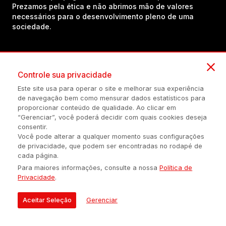
Prezamos pela ética e não abrimos mão de valores
necessários para o desenvolvimento pleno de uma
sociedade.
Inscreva-se em nosso canal no YouTube!
Controle sua privacidade
Este site usa para operar o site e melhorar sua experiência
(54) 98434-8385
de navegação bem como mensurar dados estatísticos para
proporcionar conteúdo de qualidade. Ao clicar em
“Gerenciar”, você poderá decidir com quais cookies deseja
consentir.
Política de privacidade
Configuração de Cookies
Quem Somos
Você pode alterar a qualquer momento suas configurações
de privacidade, que podem ser encontradas no rodapé de
cada página.
É proibida a reprodução do conteúdo desta página em qualquer
Para maiores informações, consulte a nossa
Política de
meio de comunicação, eletrônico ou impreso, sem autorização
Privacidade
.
escrita de Auonline Comunicação Eireli.
© 2026 AUONLINE COMUNICAÇÃO EIRELI - CNPJ: 17.375.200/0001-
Aceitar Seleção
Gerenciar
21