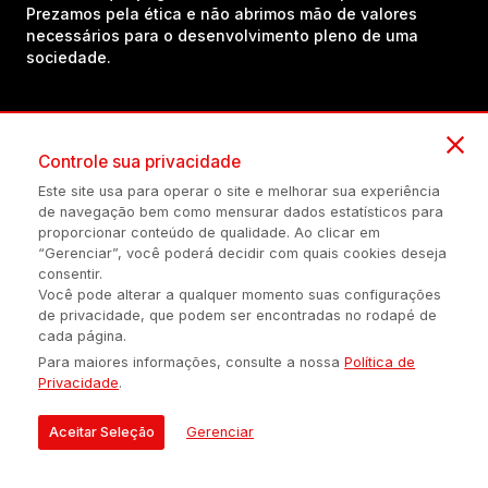
Prezamos pela ética e não abrimos mão de valores
necessários para o desenvolvimento pleno de uma
sociedade.
Inscreva-se em nosso canal no YouTube!
Controle sua privacidade
Este site usa para operar o site e melhorar sua experiência
(54) 98434-8385
de navegação bem como mensurar dados estatísticos para
proporcionar conteúdo de qualidade. Ao clicar em
“Gerenciar”, você poderá decidir com quais cookies deseja
consentir.
Política de privacidade
Configuração de Cookies
Quem Somos
Você pode alterar a qualquer momento suas configurações
de privacidade, que podem ser encontradas no rodapé de
cada página.
É proibida a reprodução do conteúdo desta página em qualquer
Para maiores informações, consulte a nossa
Política de
meio de comunicação, eletrônico ou impreso, sem autorização
Privacidade
.
escrita de Auonline Comunicação Eireli.
© 2026 AUONLINE COMUNICAÇÃO EIRELI - CNPJ: 17.375.200/0001-
Aceitar Seleção
Gerenciar
21