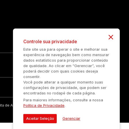
Controle sua privacidade
Este site usa para operar o site e melhorar sua
experiência de navegação bem como mensurar
dados estatísticos para proporcionar conteúdo
de qualidade. Ao clicar em “Gerenciar”, você
poderá decidir com quais cookies deseja
consentir.
Você pode alterar a qualquer momento suas
configurações de privacidade, que podem ser
encontradas no rodapé de cada página.
Para maiores informações, consulte a nossa
ta de Auonline Comunicação Eireli.
Política de Privacidade
.
Aceitar Seleção
Gerenciar