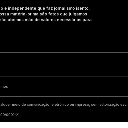
io e independente que faz jornalismo isento,
nossa matéria-prima são fatos que julgamos
e não abrimos mão de valores necessários para
omos
alquer meio de comunicação, eletrônico ou impreso, sem autorização escri
200/0001-21