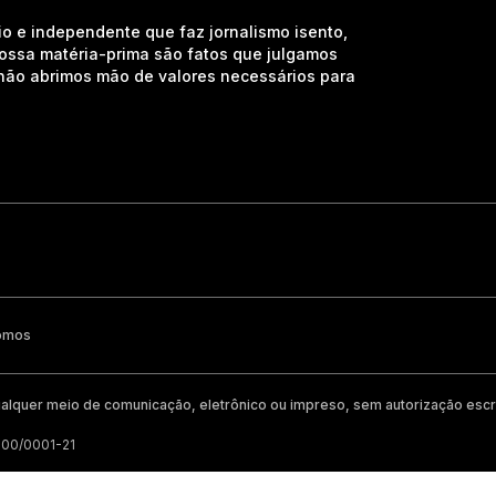
io e independente que faz jornalismo isento,
nossa matéria-prima são fatos que julgamos
e não abrimos mão de valores necessários para
omos
alquer meio de comunicação, eletrônico ou impreso, sem autorização escri
200/0001-21