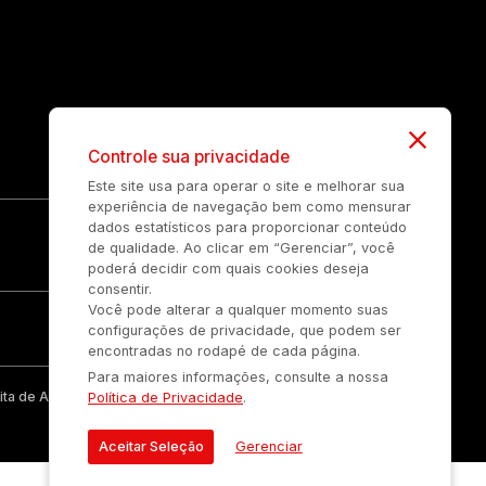
Controle sua privacidade
Este site usa para operar o site e melhorar sua
experiência de navegação bem como mensurar
dados estatísticos para proporcionar conteúdo
de qualidade. Ao clicar em “Gerenciar”, você
poderá decidir com quais cookies deseja
consentir.
Você pode alterar a qualquer momento suas
configurações de privacidade, que podem ser
encontradas no rodapé de cada página.
Para maiores informações, consulte a nossa
ta de Auonline Comunicação Eireli.
Política de Privacidade
.
Aceitar Seleção
Gerenciar