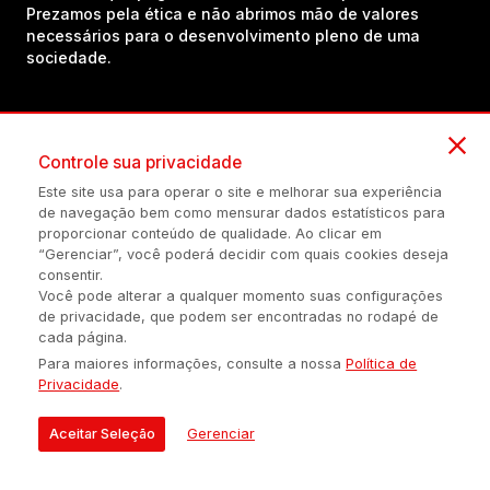
Prezamos pela ética e não abrimos mão de valores
necessários para o desenvolvimento pleno de uma
sociedade.
Inscreva-se em nosso canal no YouTube!
Controle sua privacidade
Este site usa para operar o site e melhorar sua experiência
(54) 98434-8385
de navegação bem como mensurar dados estatísticos para
proporcionar conteúdo de qualidade. Ao clicar em
“Gerenciar”, você poderá decidir com quais cookies deseja
consentir.
Política de privacidade
Configuração de Cookies
Quem Somos
Você pode alterar a qualquer momento suas configurações
de privacidade, que podem ser encontradas no rodapé de
cada página.
É proibida a reprodução do conteúdo desta página em qualquer
Para maiores informações, consulte a nossa
Política de
meio de comunicação, eletrônico ou impreso, sem autorização
Privacidade
.
escrita de Auonline Comunicação Eireli.
© 2026 AUONLINE COMUNICAÇÃO EIRELI - CNPJ: 17.375.200/0001-
Aceitar Seleção
Gerenciar
21