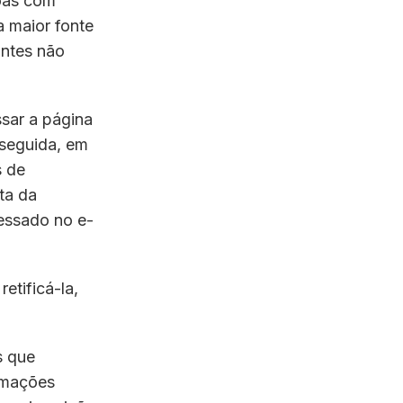
soas com
a maior fonte
intes não
ssar a página
 seguida, em
s de
ta da
essado no e-
etificá-la,
s que
ormações