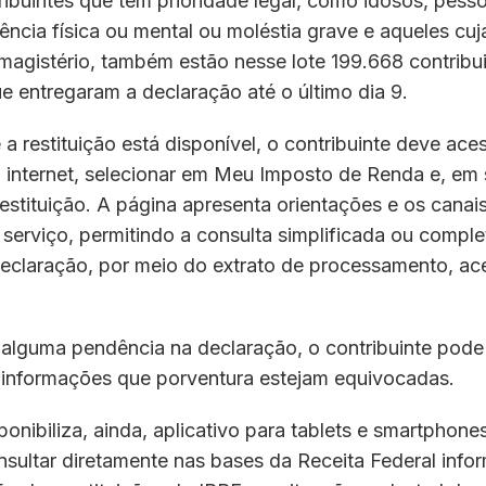
ribuintes que têm prioridade legal, como idosos, pes
ência física ou mental ou moléstia grave e aqueles cuj
magistério, também estão nesse lote 199.668 contribu
que entregaram a declaração até o último dia 9.
 a restituição está disponível, o contribuinte deve ace
a internet, selecionar em Meu Imposto de Renda e, em
estituição. A página apresenta orientações e os canai
serviço, permitindo a consulta simplificada ou comple
declaração, por meio do extrato de processamento, ac
r alguma pendência na declaração, o contribuinte pode r
s informações que porventura estejam equivocadas.
ponibiliza, ainda, aplicativo para tablets e smartphone
onsultar diretamente nas bases da Receita Federal inf