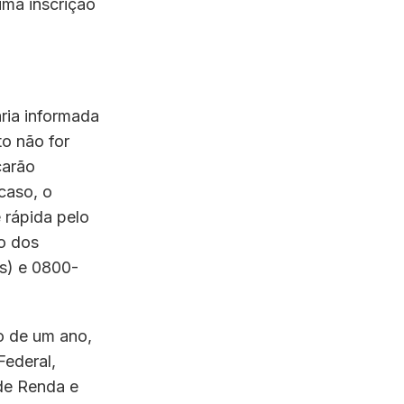
uma inscrição
ria informada
o não for
carão
caso, o
 rápida pelo
o dos
s) e 0800-
zo de um ano,
Federal,
de Renda e