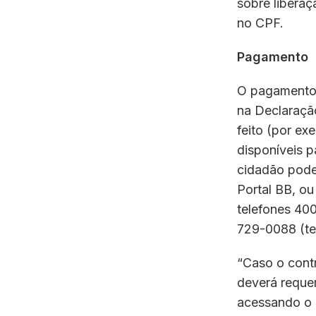
sobre liberaç
no CPF.
Pagamento
O pagamento d
na Declaração
feito (por ex
disponíveis p
cidadão poder
Portal BB, ou
telefones 40
729-0088 (tel
“Caso o contr
deverá requer
acessando o 