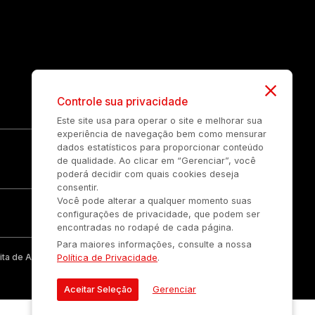
Controle sua privacidade
Este site usa para operar o site e melhorar sua
experiência de navegação bem como mensurar
dados estatísticos para proporcionar conteúdo
de qualidade. Ao clicar em “Gerenciar”, você
poderá decidir com quais cookies deseja
consentir.
Você pode alterar a qualquer momento suas
configurações de privacidade, que podem ser
encontradas no rodapé de cada página.
Para maiores informações, consulte a nossa
ta de Auonline Comunicação Eireli.
Política de Privacidade
.
Aceitar Seleção
Gerenciar