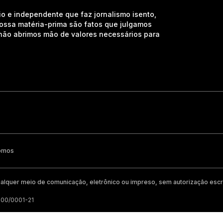
io e independente que faz jornalismo isento,
nossa matéria-prima são fatos que julgamos
e não abrimos mão de valores necessários para
omos
alquer meio de comunicação, eletrônico ou impreso, sem autorização escri
200/0001-21