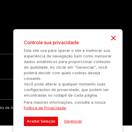
Controle sua privacidade
Este site usa para operar o site e melhorar sua
experiência de navegação bem como mensurar
dados estatísticos para proporcionar conteúdo
de qualidade. Ao clicar em “Gerenciar”, você
poderá decidir com quais cookies deseja
consentir.
Você pode alterar a qualquer momento suas
configurações de privacidade, que podem ser
encontradas no rodapé de cada página.
Para maiores informações, consulte a nossa
ta de Auonline Comunicação Eireli.
Política de Privacidade
.
Aceitar Seleção
Gerenciar