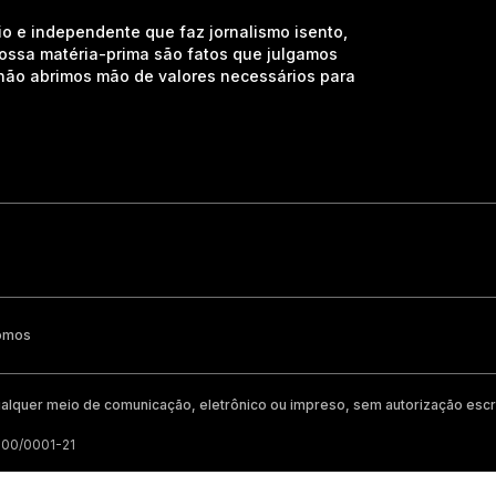
io e independente que faz jornalismo isento,
nossa matéria-prima são fatos que julgamos
e não abrimos mão de valores necessários para
omos
alquer meio de comunicação, eletrônico ou impreso, sem autorização escri
200/0001-21