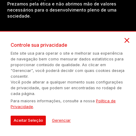
Prezamos pela ética e não abrimos mão de valores
necessários para o desenvolvimento pleno de uma
sociedade.
Inscreva-se em nosso canal no YouTube!
Controle sua privacidade
Este site usa para operar o site e melhorar sua experiência
(54) 98434-8385
de navegação bem como mensurar dados estatísticos para
proporcionar conteúdo de qualidade. Ao clicar em
“Gerenciar”, você poderá decidir com quais cookies deseja
consentir.
Política de privacidade
Configuração de Cookies
Quem Somos
Você pode alterar a qualquer momento suas configurações
de privacidade, que podem ser encontradas no rodapé de
cada página.
É proibida a reprodução do conteúdo desta página em qualquer
Para maiores informações, consulte a nossa
Política de
meio de comunicação, eletrônico ou impreso, sem autorização
Privacidade
.
escrita de Auonline Comunicação Eireli.
© 2026 AUONLINE COMUNICAÇÃO EIRELI - CNPJ: 17.375.200/0001-
Aceitar Seleção
Gerenciar
21