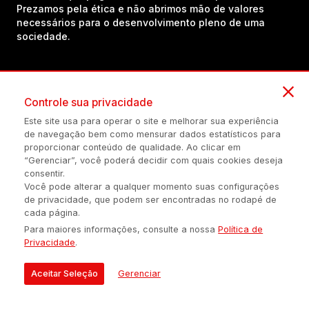
Prezamos pela ética e não abrimos mão de valores
necessários para o desenvolvimento pleno de uma
sociedade.
Inscreva-se em nosso canal no YouTube!
Controle sua privacidade
Este site usa para operar o site e melhorar sua experiência
(54) 98434-8385
de navegação bem como mensurar dados estatísticos para
proporcionar conteúdo de qualidade. Ao clicar em
“Gerenciar”, você poderá decidir com quais cookies deseja
consentir.
Política de privacidade
Configuração de Cookies
Quem Somos
Você pode alterar a qualquer momento suas configurações
de privacidade, que podem ser encontradas no rodapé de
cada página.
É proibida a reprodução do conteúdo desta página em qualquer
Para maiores informações, consulte a nossa
Política de
meio de comunicação, eletrônico ou impreso, sem autorização
Privacidade
.
escrita de Auonline Comunicação Eireli.
© 2026 AUONLINE COMUNICAÇÃO EIRELI - CNPJ: 17.375.200/0001-
Aceitar Seleção
Gerenciar
21