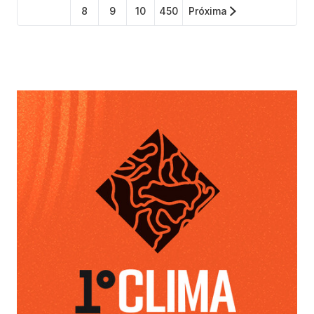
8
9
10
450
Próxima